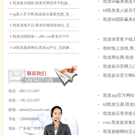
凯发娱乐国际,凯发官网登录手机版_宝妈做自媒体月入过万？从0到1打造个人IP全攻
ag真人官方网,凯发娱乐最新优惠_发挥宝妈优势：教育类兼职大盘点，既能带娃又能赚
凯发k8国际赢来
凯发游戏平台,尊龙官网登陆地址_宝妈玩转电商带货：无货源模式轻松起步，新手也能快
凯发k8国际唯一,d88.com尊龙开户中心_宝妈手工兼职：把爱好变成收入，这些
k8凯发最新网址,凯发ag平台_宝妈兼职新选择：线上客服工作指南，时间灵活月入3
凯时线上游戏,尊
电话：400-123-4567
凯发app官方网
传真：+86-123-4567
邮箱：admin@youweb.com
手机：13800000000
地址：广东省广州市天河区88号