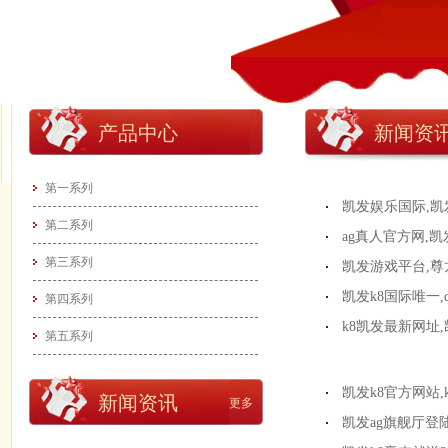
产品中心
新闻资
第一系列
第二系列
第三系列
凯发k8国际唯一
第四系列
第五系列
凯发k8官方网站
新闻资讯
更多
凯发ag旗舰厅登