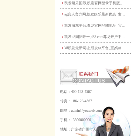
凯发娱乐国际,凯发官网登录手机版_宝妈做自媒体月入过万？从0到1打造个人IP全攻
ag真人官方网,凯发娱乐最新优惠_发挥宝妈优势：教育类兼职大盘点，既能带娃又能赚
凯发游戏平台,尊龙官网登陆地址_宝妈玩转电商带货：无货源模式轻松起步，新手也能快
凯发k8国际唯一,d88.com尊龙开户中心_宝妈手工兼职：把爱好变成收入，这些
k8凯发最新网址,凯发ag平台_宝妈兼职新选择：线上客服工作指南，时间灵活月入3
电话：400-123-4567
传真：+86-123-4567
邮箱：admin@youweb.com
手机：13800000000
地址：广东省广州市天河区88号