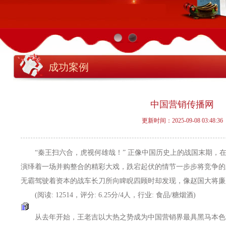
成功案例
中国营销传播网
更新时间：2025-09-08 03:48:36
“秦王扫六合，虎视何雄哉！” 正像中国历史上的战国末期，
演绎着一场并购整合的精彩大戏，跌宕起伏的情节一步步将竞争的
无霸驾驶着资本的战车长刀所向睥睨四顾时却发现，像赵国大将廉颇一样?
(阅读: 12514，评分: 6.25分/4人，行业: 食品/糖烟酒)
从去年开始，王老吉以大热之势成为中国营销界最具黑马本色