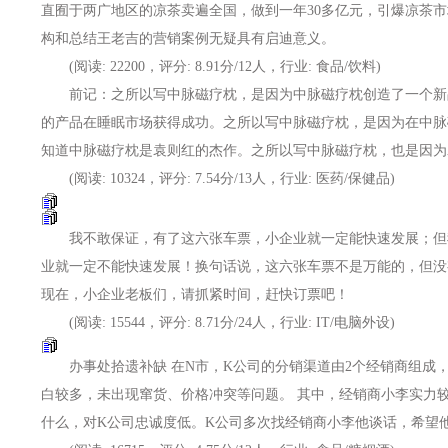
直囿于两广地区的凉茶卖遍全国，做到一年30多亿元，引爆凉茶
构和总结王老吉的营销案例无疑具有启迪意义。
(阅读: 22200，评分: 8.91分/12人，行业: 食品/饮料)
前记：之所以写中脉磁疗枕，是因为中脉磁疗枕创造了一个新
的产品在睡眠市场获得成功。之所以写中脉磁疗枕，是因为在中脉
知道中脉磁疗枕是袁则红的杰作。之所以写中脉磁疗枕，也是因为袁则红是
(阅读: 10324，评分: 7.54分/13人，行业: 医药/保健品)
我不敢保证，有了这六张车票，小企业就一定能快速发展；但
业就一定不能快速发展！换句话说，这六张车票不是万能的，但没
现在，小企业老板们，请抓紧时间，赶快订票吧！
(阅读: 15544，评分: 8.71分/24人，行业: IT/电脑外设)
办事处拾遗补缺 在N市，K公司的分销渠道由2个经销商组成
白较多，未出现窜货、价格冲突等问题。 其中，经销商小李实力
什么，对K公司忠诚度低。K公司多次找经销商小李他谈话，希望他能够专心