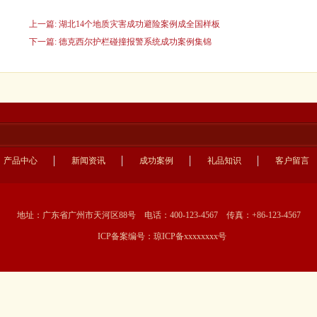
上一篇: 湖北14个地质灾害成功避险案例成全国样板
下一篇: 德克西尔护栏碰撞报警系统成功案例集锦
产品中心
新闻资讯
成功案例
礼品知识
客户留言
地址：广东省广州市天河区88号 电话：400-123-4567 传真：+86-123-4567
ICP备案编号：
琼ICP备xxxxxxxx号