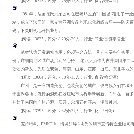
(阅读: 16715，评分: 4.75分/12人，行业: 食品/糖烟酒)
1981年，法国陈氏兄弟公司在巴黎13区的“中国城”租用了一处
站，成立了法国第一家专营亚洲食品的现代化超级市场——陈氏百
光，不失时机地开拓业务。
(阅读: 13827，评分: 8.20分/26人，行业: 商业/百货零售业)
笔者认为开发启动市场，必须讲究方法，且方法要科学实用。笔
例，详细阐述区域市场启动的心得： 老八大酒作为古井集团第二
强劲的势头，先后在安徽、河南、山东、江苏、浙江、东北等地的部分区域
(阅读: 13064，评分: 7.13分/15人，行业: 食品/糖烟酒)
广州，是一座制造美丽、包装美丽的城市。俊男靓女们在城里
于世界各地，流行的浪潮把这座城市洗得崭新崭新。而早在一百多
从处于南国的广州起源、展开，尔后延伸开来，漫卷神州。
(阅读: 13393，评分: 7.52分/21人，行业: 化工/日化)
麦肯特®、EMKT®、情境领导®均为深圳市麦肯特企业顾问