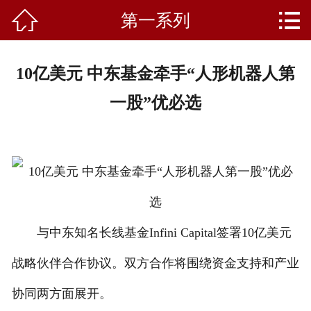


第一系列
首页
关于我们
10亿美元 中东基金牵手“人形机器人第
产品中心
一股”优必选
新闻资讯
成功案例
礼品知识
客户留言
与中东知名长线基金Infini Capital签署10亿美元
战略伙伴合作协议。双方合作将围绕资金支持和产业
人才招聘
协同两方面展开。
联系我们