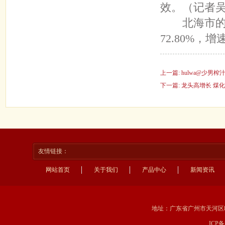
效。（记者
北海市的10
72.80%，
上一篇: hulwa@少男榨
下一篇: 龙头高增长 煤
友情链接：
网站首页
关于我们
产品中心
新闻资讯
地址：广东省广州市天河区88号 电
ICP