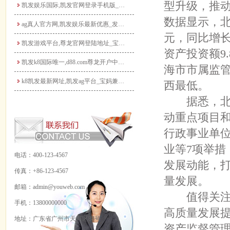
型升级，推
凯发娱乐国际,凯发官网登录手机版_宝妈做自媒体月入过万？从0到1打造个人IP全攻
数据显示，北
ag真人官方网,凯发娱乐最新优惠_发挥宝妈优势：教育类兼职大盘点，既能带娃又能赚
元，同比增长
凯发游戏平台,尊龙官网登陆地址_宝妈玩转电商带货：无货源模式轻松起步，新手也能快
资产投资额9.
凯发k8国际唯一,d88.com尊龙开户中心_宝妈手工兼职：把爱好变成收入，这些
海市市属监管
k8凯发最新网址,凯发ag平台_宝妈兼职新选择：线上客服工作指南，时间灵活月入3
西最低。
据悉，北海
动重点项目
行政事业单
业等7项举措
电话：400-123-4567
发展动能，打
传真：+86-123-4567
量发展。
邮箱：admin@youweb.com
值得关注的
手机：13800000000
高质量发展
地址：广东省广州市天河区88号
资产监督管