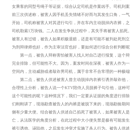
女乘客的同型号绳子等证据，综合认定司机是作案凶手。司机到案
前三次供述称，被害人因手机丢失情绪不好而与其发生口角，一气
开始，司机称被害人对其进行勾引，并在车内主动脱掉内衣裤，之
司机勒索1万块钱。二人在发生争执过程中，其失手将被害人掐死
被害人有过错，被告人如果积极退赔，还是有可能不被判处死刑立
为刑辩律师也好，作为主审法官也好，要如何进行综合分析判断呢
第一点，被告人辩称害怕被害人找人对自己进行报复，这个辩
完全排除，但可能性不大。因为，案发时间在深夜，被害人作为一
空间内，主动威胁或者敲诈男司机，属于非常不合常理的一种极端
第二点，被告人供述被害人曾主动脱掉内衣裤引诱并敲诈他，
合理性上分析，被告人说一个KTV陪侍人员脱裤子勾引他，这种
这个可能性的呢？这种情况下，我们一定要从证据的角度进行排除
们刚刚讲了，现场勘查被告人的内裤是被脱下来的，现场勘验期间
侧有少量大便。结合被告人供述自己掐死了被害人，如果被害人是
亡，从法医学的角度分析，在此过程中大小便失禁是极有可能发生
裤引诱他、诬陷他，之后发生冲突才实施了杀人行为。被告人供述