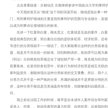
点击查看链接：京都动态 京都律师参讲中国政法大学刑事辩护
今天我的发言从“领域”这个词的词源开始，领域是指从事一种
门，而刑事辩护领域则主要是指刑事辩护的范围与专业细分，直观
以成为刑事诉讼领域细分的标准。
先讲一下红案和白案，顾名思义，红案就是见血的案件，白案
都是很典型的红案，而白案往往指的是职务犯罪、经济犯罪。还有
等进行的分类我就不一一细说了。但大家能看出这样的分类或者这
题，就是并不存在统一的标准。回到刚刚讲的，抢劫罪可以视为暴
《刑法》分则将抢劫罪规定在了侵犯财产罪一章，将其视为经济犯
双重客体。在某些职务犯罪中，职务行为和经济犯罪是相互关联的
家利益损失，都能体现出这种分类标准的交叉重叠。所以，我个人
分类方式并不是一种严格的分类，所属的领域并不是界限分明的关
讲，这种分类不能说是完美涵盖所有情形，但能够做到自圆其说，
符。
我之前在法院工作的时候，最早是在未成年人案件综合审判庭
是杀人、伤害、、抢劫等典型的暴力犯罪、自然犯罪。后来我到刑