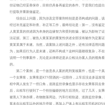
但证物已经妥善保存，目前仍具备再鉴定的条件。于是我们也提出
行提取并重新做鉴定。
综合以上问题，因为涉及定罪量刑特别是是否构成的问题，该
经过补充鉴定和补查、补正等工作，最终结论是：第一，没有鉴定
人黄某某的供述因为本身的边缘智力和受到欺骗，被认为影响了证
法证据。第三，被告人黄某某的重复性供述全部没有被作为定案证
黄某某属于未遂。当然，该案除上述问题之外，还有法律适用问题
为，如果后行为人是未遂，还构不构成？这种问题都很复杂，不在
说明一个刑事案件，无论是从律师还是从公检法办案人员的视角看
的。
第二个案例，是一个故意杀人案的死刑复核案件，也是一个真
一个女乘客，女乘客是KTV陪酒的一位陪侍，上车后没走多远发
程中两人发生了一些口角，道路监控录像也显示存在女乘客回去拿
后，出租车行驶到了一个特别偏僻的地方后消失。过了几天，女乘
被害人下身赤裸，衣物散落周边。汽车行程轨迹、道路监控录像、
客未在出租车以外的地方停留，再加上尸体上有出租车司机的DN