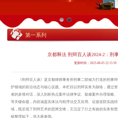
第一系列
京都释法 刑辩百人谈2024-2：
更新时间：2025-08-05 22:15:59
《刑辩百人谈》是京都律师事务所刑事二部倾力打造的刑事辩
护领域的前沿动态与核心议题。本栏目以刑辩实务为脉络，通过资
者的多维对话，深入剖析热点案件法律争议、疑难案件办理策略、
等关键命题，内容涵盖实体法与程序法交叉应用、证据攻防实战经
域，既呈现了刑辩艺术的思辨交锋，又沉淀了行之有效的实务智慧。
稿整理如下，供大家参阅。