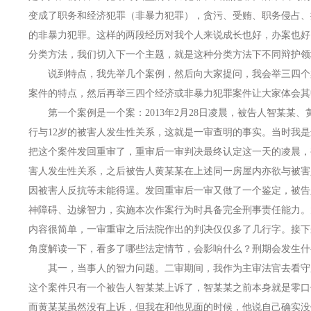
变成了职务和经济犯罪（非暴力犯罪），贪污、受贿、职务侵占、
的非暴力犯罪。这样的两段经历对我个人来说成长也好，办案也好
分类方法，我们切入下一个主题，就是这种分类方法下不同辩护领
说到特点，我先举几个案例，然后向大家提问，我会举三四个
案件的特点，然后再举三四个经济或非暴力犯罪案件让大家体会其
第一个案例是一个案：2013年2月28日凌晨，被告人智某某、
行与12岁的被害人发生性关系，这就是一审查明的事实。当时我
把这个案件发回重审了，重审后一审判决最终认定这一天的凌晨，
害人发生性关系，之后被告人黄某某在上述同一房屋内亦欲与被害
因被害人反抗等未能得逞。发回重审后一审又做了一个鉴定，被告
神障碍、边缘智力，实施本次作案行为时具备完全刑事责任能力。
内容很简单，一审重审之后法院作出的判决仅仅多了几行字。接下
角度解读一下，看多了哪些法定情节，会影响什么？刑期会发生什
其一，当事人的智力问题。二审期间，我作为主审法官去看守
这个案件只有一个被告人智某某上诉了，智某某之前本身就是零口
而黄某某虽然没有上诉，但我在和他见面的时候，他说自己确实没