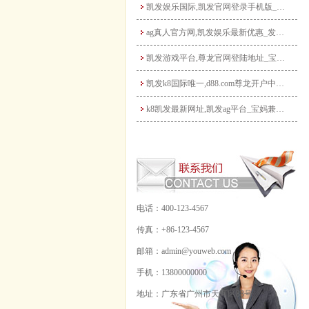
凯发娱乐国际,凯发官网登录手机版_宝妈做自媒体月入过万？从0到1打造个人IP全攻
ag真人官方网,凯发娱乐最新优惠_发挥宝妈优势：教育类兼职大盘点，既能带娃又能赚
凯发游戏平台,尊龙官网登陆地址_宝妈玩转电商带货：无货源模式轻松起步，新手也能快
凯发k8国际唯一,d88.com尊龙开户中心_宝妈手工兼职：把爱好变成收入，这些
k8凯发最新网址,凯发ag平台_宝妈兼职新选择：线上客服工作指南，时间灵活月入3
电话：400-123-4567
传真：+86-123-4567
邮箱：admin@youweb.com
手机：13800000000
地址：广东省广州市天河区88号