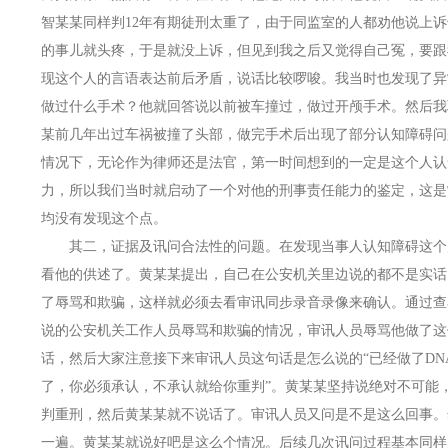
智某某同样判12年有期徒刑太重了，由于同监室的人都劝他说上
的事儿就头疼，于是就没上诉，但见到我之后又觉得自己冤，要跟
现这个人的言语表达前后矛盾，说话比较啰唆。我当时也发现了异
做过什么手术？他就回答说以前被车撞过，做过开颅手术。然后我
某前几年出过车祸被撞了头部，做完手术后出现了部分认知障碍问
情况下，无论作为律师还是法官，第一时间想到的一定是这个人认
力，所以我们当时就启动了一个对他的刑事责任能力的鉴定，这是
均没有发现这个点。
其二，证据及讯问合法性的问题。在发现当事人认知障碍这个
看他的供述了。黄某某提出，自己在公安机关里边说的都不是实话
了辱骂和欺骗，这样就必须去看审讯同步录音录像来确认。通过查
说的公安机关工作人员辱骂和欺骗的情况，审讯人员辱骂他做了这
话，然后大家注意接下来审讯人员这句话是怎么说的“已经做了DN
了，你必须承认，不承认就给你重判”。黄某某坚持说绝对不可能
判重刑，然后黄某某就不说话了。审讯人员又问是不是这么回事。
一遍。黄某某就说好吧是这么个情况。后续几次讯问过程基本同样