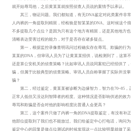
就开始辱骂他，之后黄某某就按照侦查人员说的案情予以承认。
其三，物证问题。我们都知道，有无DNA鉴定对此类案件非常
人内裤的一角提取到精斑，经检验是智某某的DNA。这时候这个
不多提取几个点位？是因为只有这个地方有精斑，还是其他地方也
清晰表达受害过程的能力，对于是否存在诸多疑点。
第一，根据监控录像查明讯问过程确实存在辱骂、欺骗的行为
某某的DNA，但审讯人员为了让黄某某招供，说检测到了，这算不
还是算公安机关的侦查策略？比如审讯人员说同案犯已经招供了，
骗，但属于比较典型的侦查策略。审讯人员自称掌握了实际并没掌
骗？
第二，经过鉴定，黄某某被诊断为边缘智力，智力在70~85，正
正常人低但又没达到智障者的程度。这种情况是否影响供述的效力
辱骂和欺骗是否会对他的影响程度比普通人会更高？
第三，这个案件只做了内裤一角的DNA提取鉴定，有没有补正
他部位提取到了我们也不能放过。我们给鉴定中心打电话，询问为
鉴定中心的回复是做点位测试的时候发现这一点比较明显就做了采