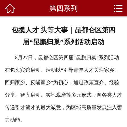


第四系列
首页
关于我们
包揽人才 头等大事｜昆都仑区第四
产品中心
届“昆鹏归巢”系列活动启动
新闻资讯
8月27日，昆都仑区第四届“昆鹏归巢”系列活动
成功案例
在包头宾馆启动。活动以“引导青年人才关注家乡、
礼品知识
回归家乡、反哺家乡”为初心，通过政策宣介、经验
客户留言
分享、智库启动、实地观摩等多元形式，向各类人才
传递引才留才的最大诚意，为区域高质量发展注入智
人才招聘
力动能。
联系我们