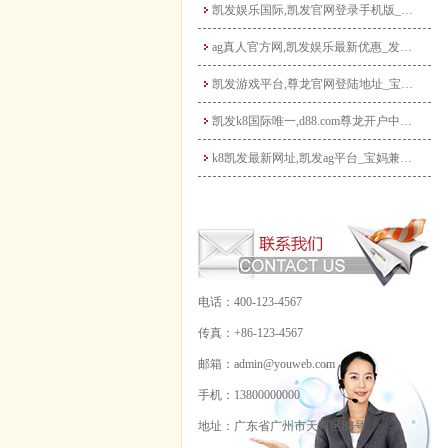
凯发娱乐国际,凯发官网登录手机版_宝妈做自媒体月入过万？从0到1打造个人IP全攻
ag真人官方网,凯发娱乐最新优惠_发挥宝妈优势：教育类兼职大盘点，既能带娃又能赚
凯发游戏平台,尊龙官网登陆地址_宝妈玩转电商带货：无货源模式轻松起步，新手也能快
凯发k8国际唯一,d88.com尊龙开户中心_宝妈手工兼职：把爱好变成收入，这些
k8凯发最新网址,凯发ag平台_宝妈兼职新选择：线上客服工作指南，时间灵活月入3
电话：400-123-4567
传真：+86-123-4567
邮箱：admin@youweb.com
手机：13800000000
地址：广东省广州市天河区88号