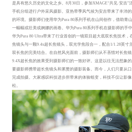
是具有悠久历史的文化之乡。8月30日，参加XMAGE“共见·安吉”活
手机分组进行户外采风摄影。亚热带季风气候为安吉带来了丰沛的
的环境。摄影师们使用华为Pura 80系列手机在山间创作，借助青
一幅幅或壮美或婀娜的画卷。华为Pura 80系列手机在摄影师的
华为Pura 80 Ultra带来了行业首创的一镜双目超大底双长焦技术
焦镜头与一颗9.4x超长焦镜头，双光学焦段合一，配合1/1.28
双长焦的完美结合。在自然风光面前，摄影师们从不吝惜对长焦镜
9.4X超长焦的效果受到摄影师们的一致好评。这是以往无法想象
要摄影师携带超长焦镜头和累赘的摄影装备。而今，人们只要从口袋中掏出
完成拍摄。大家感叹科技进步所带来的体验蜕变，科技不仅让影像
松。