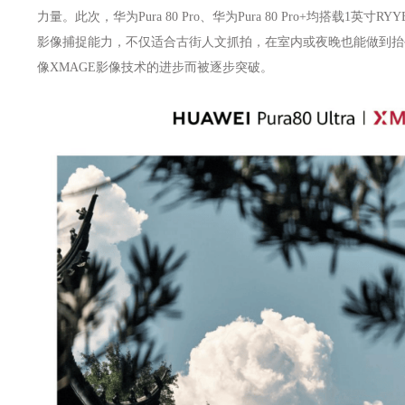
力量。此次，华为Pura 80 Pro、华为Pura 80 Pro+均搭载1英
影像捕捉能力，不仅适合古街人文抓拍，在室内或夜晚也能做到抬
像XMAGE影像技术的进步而被逐步突破。