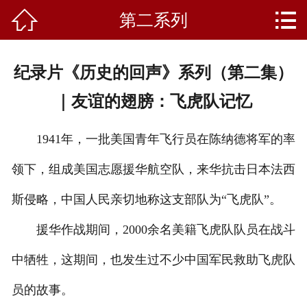


第二系列
首页
关于我们
纪录片《历史的回声》系列（第二集）
产品中心
｜友谊的翅膀：飞虎队记忆
新闻资讯
1941年，一批美国青年飞行员在陈纳德将军的率
成功案例
领下，组成美国志愿援华航空队，来华抗击日本法西
礼品知识
斯侵略，中国人民亲切地称这支部队为“飞虎队”。
客户留言
援华作战期间，2000余名美籍飞虎队队员在战斗
中牺牲，这期间，也发生过不少中国军民救助飞虎队
人才招聘
员的故事。
联系我们